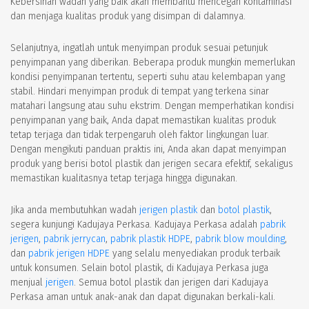
Kebersihan wadah yang baik akan membantu mencegah kontaminasi
dan menjaga kualitas produk yang disimpan di dalamnya.
Selanjutnya, ingatlah untuk menyimpan produk sesuai petunjuk
penyimpanan yang diberikan. Beberapa produk mungkin memerlukan
kondisi penyimpanan tertentu, seperti suhu atau kelembapan yang
stabil. Hindari menyimpan produk di tempat yang terkena sinar
matahari langsung atau suhu ekstrim. Dengan memperhatikan kondisi
penyimpanan yang baik, Anda dapat memastikan kualitas produk
tetap terjaga dan tidak terpengaruh oleh faktor lingkungan luar.
Dengan mengikuti panduan praktis ini, Anda akan dapat menyimpan
produk yang berisi botol plastik dan jerigen secara efektif, sekaligus
memastikan kualitasnya tetap terjaga hingga digunakan.
Jika anda membutuhkan wadah
jerigen plastik
dan
botol plastik
,
segera kunjungi Kadujaya Perkasa. Kadujaya Perkasa adalah
pabrik
jerigen
,
pabrik jerrycan
,
pabrik plastik HDPE
,
pabrik blow moulding
,
dan
pabrik jerigen HDPE
yang selalu menyediakan produk terbaik
untuk konsumen. Selain botol plastik, di Kadujaya Perkasa juga
menjual
jerigen
. Semua botol plastik dan jerigen dari Kadujaya
Perkasa aman untuk anak-anak dan dapat digunakan berkali-kali.