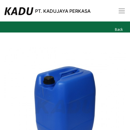
Our Products
Jerigen Plastik
PT. KADUJAYA PERKASA
Jerigen Plastik 30L PIP RS 60 KP 2041....
Back